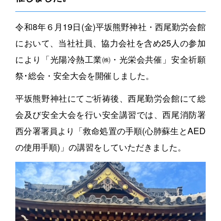
令和8年６月19日(金)平坂熊野神社・西尾勤労会館
において、当社社員、協力会社を含め25人の参加
により「光陽冷熱工業㈱・光栄会共催」安全祈願
祭･総会・安全大会を開催しました。
平坂熊野神社にてご祈祷後、西尾勤労会館にて総
会及び安全大会を行い安全講習では、西尾消防署
西分署署員より「救命処置の手順(心肺蘇生とAED
の使用手順)」の講習をしていただきました。